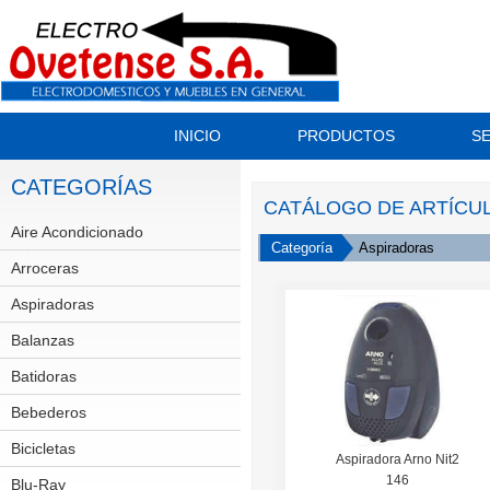
INICIO
PRODUCTOS
SE
CATEGORÍAS
CATÁLOGO DE ARTÍCU
Aire Acondicionado
Split
Categoría
Aspiradoras
Arroceras
Aspiradoras
Balanzas
Batidoras
Bebederos
Bicicletas
GT
Aspiradora Arno Nit2
146
Scott
Blu-Ray