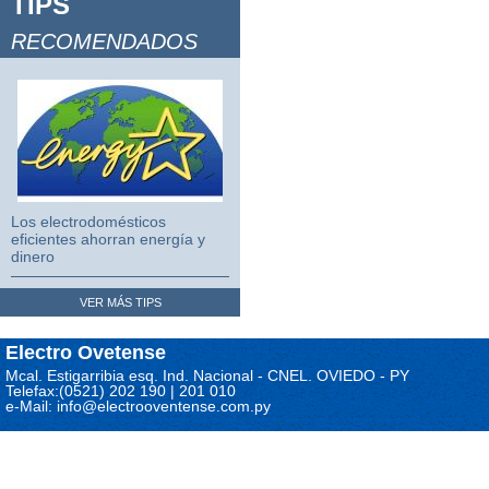
TIPS
Video Juegos 2
RECOMENDADOS
Video Juegos 3
Los electrodomésticos
eficientes ahorran energía y
dinero
VER MÁS TIPS
Electro Ovetense
Mcal. Estigarribia esq. Ind. Nacional - CNEL. OVIEDO - PY
Telefax:(0521) 202 190 | 201 010
e-Mail: info@electrooventense.com.py