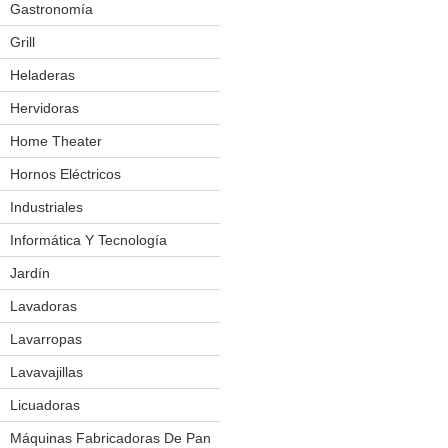
Gastronomía
Cuchillos Eléctricos
Exhibidores Térmicos
Grill
Fabricadoras De Pororo
Heladeras
Frigobar
Hornos
Hervidoras
Mesas De Trabajo
Home Theater
Molinos
Hornos Eléctricos
Salchicheras
Industriales
Amasadoras
Sierra P/ Carnes
Aplicador De Film
Informática Y Tecnología
Spiedo P/ Pollos
Balanzas Eléctronicas
Jardín
Bordeadoras
Vitrinas
Batidoras
Cortacésped
Lavadoras
Churrasquera
Forrajera
Lavarropas
Cilindro Laminador
Podador
Lavavajillas
Cocinas
Licuadoras
Cortador De Fiambres
Máquinas Fabricadoras De Pan