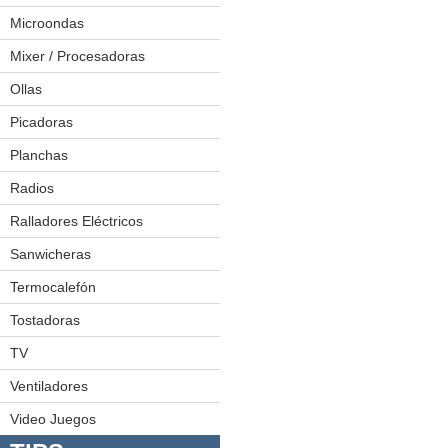
Exprimidoras
Microondas
Freidoras
Mixer / Procesadoras
Hamburguesera
Ollas
Juego De Ollas
Licuadoras
Ollas A Presión
Picadoras
Planchas
Radios
Minicomponentes
Radiograbadoras
Ralladores Eléctricos
Sanwicheras
Termocalefón
Tostadoras
TV
LED
Plasmas
Ventiladores
Video Juegos
Video Juegos 1