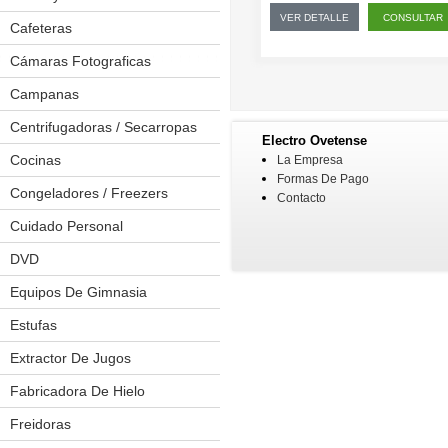
VER DETALLE
CONSULTAR
Cafeteras
Cámaras Fotograficas
Campanas
Centrifugadoras / Secarropas
Electro Ovetense
Cocinas
Anafes
La Empresa
Formas De Pago
Placas A Inducción
Congeladores / Freezers
Contacto
Placas De Cocina
Cuidado Personal
Afeitadoras
Placas Eléctricas
Depiladoras
DVD
Kit Cortapelos
Equipos De Gimnasia
Bicicleta Estaticas
Pinzas Onduladoras
Cintas Caminadoras
Estufas
Planchitas
Elípticas
Extractor De Jugos
Secadores De Pelo
Multiejercicios
Fabricadora De Hielo
Spinning
Freidoras