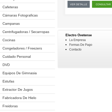
VER DETALLE
CONSULTAR
Cafeteras
Cámaras Fotograficas
Campanas
Centrifugadoras / Secarropas
Electro Ovetense
Cocinas
Anafes
La Empresa
Formas De Pago
Placas A Inducción
Congeladores / Freezers
Contacto
Placas De Cocina
Cuidado Personal
Afeitadoras
Placas Eléctricas
Depiladoras
DVD
Kit Cortapelos
Equipos De Gimnasia
Bicicleta Estaticas
Pinzas Onduladoras
Cintas Caminadoras
Estufas
Planchitas
Elípticas
Extractor De Jugos
Secadores De Pelo
Multiejercicios
Fabricadora De Hielo
Spinning
Freidoras