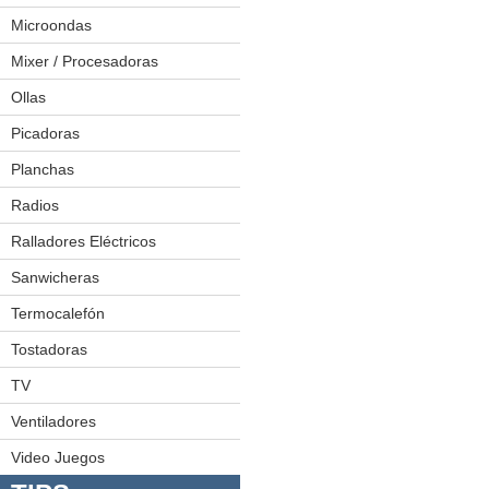
Exprimidoras
Microondas
Freidoras
Mixer / Procesadoras
Hamburguesera
Ollas
Juego De Ollas
Licuadoras
Ollas A Presión
Picadoras
Planchas
Radios
Minicomponentes
Radiograbadoras
Ralladores Eléctricos
Sanwicheras
Termocalefón
Tostadoras
TV
LED
Plasmas
Ventiladores
Video Juegos
Video Juegos 1