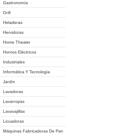
Gastronomía
Cuchillos Eléctricos
Exhibidores Térmicos
Grill
Fabricadoras De Pororo
Heladeras
Frigobar
Hornos
Hervidoras
Mesas De Trabajo
Home Theater
Molinos
Hornos Eléctricos
Salchicheras
Industriales
Amasadoras
Sierra P/ Carnes
Aplicador De Film
Informática Y Tecnología
Spiedo P/ Pollos
Balanzas Eléctronicas
Jardín
Bordeadoras
Vitrinas
Batidoras
Cortacésped
Lavadoras
Churrasquera
Forrajera
Lavarropas
Cilindro Laminador
Podador
Lavavajillas
Cocinas
Licuadoras
Cortador De Fiambres
Máquinas Fabricadoras De Pan