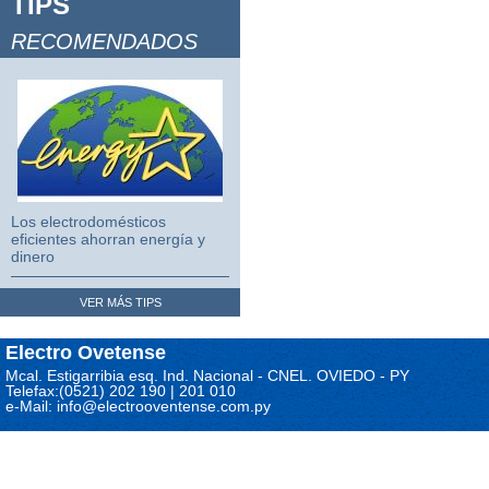
TIPS
Video Juegos 2
RECOMENDADOS
Video Juegos 3
Los electrodomésticos
eficientes ahorran energía y
dinero
VER MÁS TIPS
Electro Ovetense
Mcal. Estigarribia esq. Ind. Nacional - CNEL. OVIEDO - PY
Telefax:(0521) 202 190 | 201 010
e-Mail: info@electrooventense.com.py