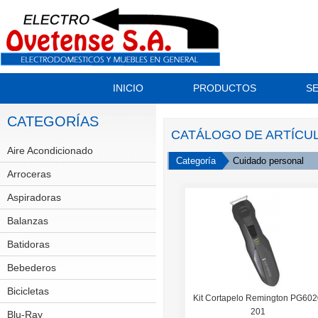
INICIO
PRODUCTOS
SE
CATEGORÍAS
CATÁLOGO DE ARTÍCU
Aire Acondicionado
Split
Categoría
Cuidado personal
Arroceras
Aspiradoras
Balanzas
Batidoras
Bebederos
Bicicletas
GT
Kit Cortapelo Remington PG602
201
Scott
Blu-Ray