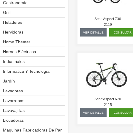
Gastronomía
Cuchillos Eléctricos
Exhibidores Térmicos
Grill
Scott Aspect 730
Fabricadoras De Pororo
Heladeras
Frigobar
2119
Hornos
Hervidoras
VER DETALLE
CONSULTAR
Mesas De Trabajo
Home Theater
Molinos
Hornos Eléctricos
Salchicheras
Industriales
Amasadoras
Sierra P/ Carnes
Aplicador De Film
Informática Y Tecnología
Spiedo P/ Pollos
Balanzas Eléctronicas
Jardín
Bordeadoras
Vitrinas
Batidoras
Cortacésped
Lavadoras
Churrasquera
Scott Aspect 670
Forrajera
Lavarropas
2115
Cilindro Laminador
Podador
Lavavajillas
VER DETALLE
CONSULTAR
Cocinas
Licuadoras
Cortador De Fiambres
Máquinas Fabricadoras De Pan