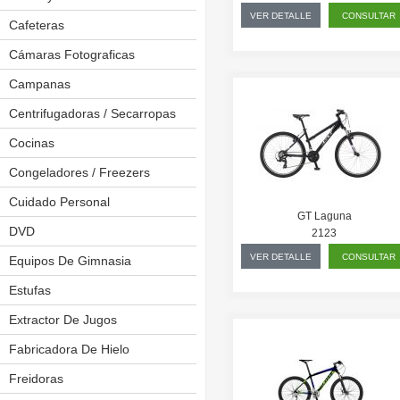
VER DETALLE
CONSULTAR
Cafeteras
Cámaras Fotograficas
Campanas
Centrifugadoras / Secarropas
Cocinas
Anafes
Placas A Inducción
Congeladores / Freezers
Placas De Cocina
Cuidado Personal
Afeitadoras
GT Laguna
Placas Eléctricas
Depiladoras
DVD
2123
VER DETALLE
CONSULTAR
Kit Cortapelos
Equipos De Gimnasia
Bicicleta Estaticas
Pinzas Onduladoras
Cintas Caminadoras
Estufas
Planchitas
Elípticas
Extractor De Jugos
Secadores De Pelo
Multiejercicios
Fabricadora De Hielo
Spinning
Freidoras