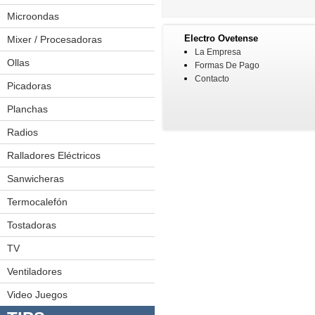
Exprimidoras
Microondas
Freidoras
Electro Ovetense
Mixer / Procesadoras
La Empresa
Hamburguesera
Ollas
Juego De Ollas
Formas De Pago
Licuadoras
Contacto
Ollas A Presión
Picadoras
Planchas
Radios
Minicomponentes
Radiograbadoras
Ralladores Eléctricos
Sanwicheras
Termocalefón
Tostadoras
TV
LED
Plasmas
Ventiladores
Video Juegos
Video Juegos 1