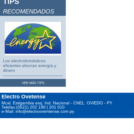
TIPS
Video Juegos 2
RECOMENDADOS
Video Juegos 3
Los electrodomésticos
eficientes ahorran energía y
dinero
VER MÁS TIPS
Electro Ovetense
Mcal. Estigarribia esq. Ind. Nacional - CNEL. OVIEDO - PY
Telefax:(0521) 202 190 | 201 010
e-Mail: info@electrooventense.com.py