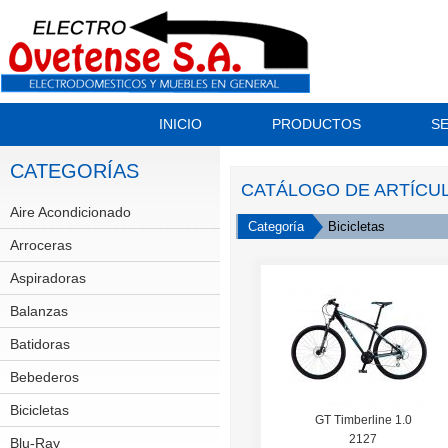
INICIO
PRODUCTOS
SE
CATEGORÍAS
CATÁLOGO DE ARTÍCU
Aire Acondicionado
Split
Categoría
Bicicletas
Arroceras
Aspiradoras
Balanzas
Batidoras
Bebederos
Bicicletas
GT
GT Timberline 1.0
2127
Scott
Blu-Ray